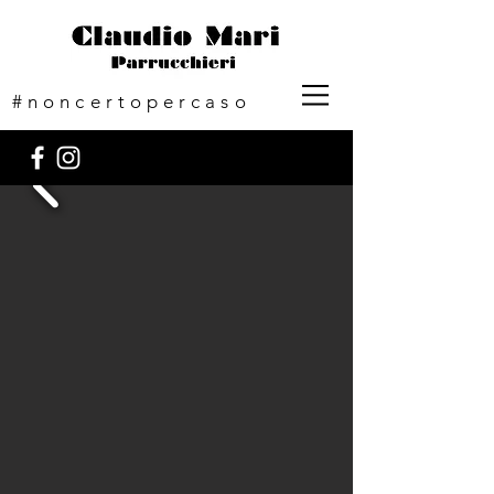
#noncertopercaso