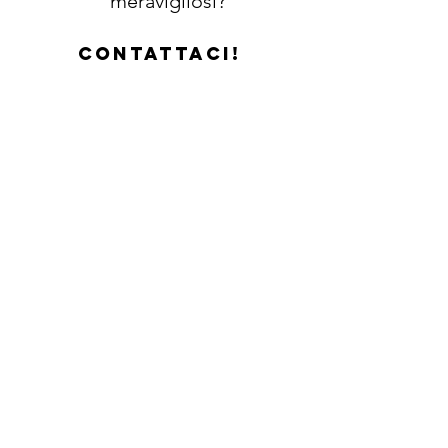
meravigliosi?
contattaci!
☎️
06.9485810
Ci troviamo in
Via del Cupellaro 5, Montecompatri (RM)
claudiomari1955@libero.it
TORNA SU
© 2020 Wess Studio