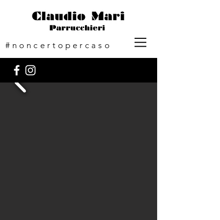
#noncertopercaso