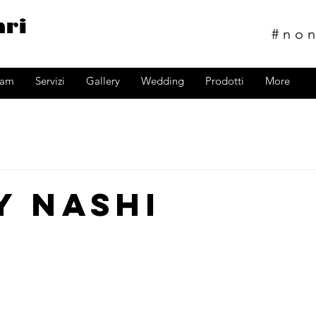
#no
ram
Servizi
Gallery
Wedding
Prodotti
More
y nashi