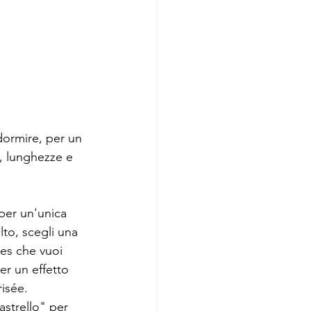
 dormire, per un 
ci, lunghezze e 
per un'unica 
lto, scegli una 
es che vuoi 
er un effetto 
risée.
rastrello" per 