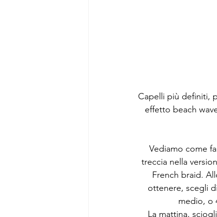
Capelli più definiti,
effetto beach waves n
Vediamo come fare
treccia nella versio
French braid. Al
ottenere, scegli di
medio, o 4
La mattina, sciogli