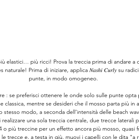
 più elastici… più ricci! Prova la treccia prima di andare a
aturale! Prima di iniziare, applica 𝑁𝑎𝑠ℎ𝑖 𝐶𝑢𝑟𝑙𝑦 su radi
punte, in modo omogeneo.
 : se preferisci ottenere le onde solo sulle punte opta 
ne classica, mentre se desideri che il mosso parta più in a
lo stesso modo, a seconda dell’intensità delle beach wav
 realizzare una sola treccia centrale, due trecce laterali p
 o più treccine per un effetto ancora più mosso, quasi f
 le trecce e, a testa in giù, muovi i capelli con le dita "a 