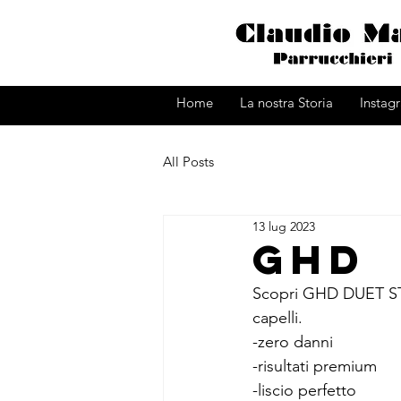
Home
La nostra Storia
Instag
All Posts
13 lug 2023
ghd
Scopri GHD DUET STYL
capelli.
-zero danni
-risultati premium
-liscio perfetto