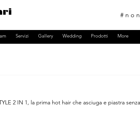
#no
ram
Servizi
Gallery
Wedding
Prodotti
More
E 2 IN 1, la prima hot hair che asciuga e piastra senza